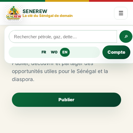
SENEREW
☰
La clé du Sénégal de demain
🔎
Emploi
Compte
FR
WO
EN
Publier, découvrir et partager des
opportunités utiles pour le Sénégal et la
diaspora.
Publier