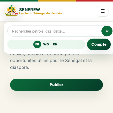
SENEREW
☰
La clé du Sénégal de demain
🔎
Marketplace
Compte
FR
WO
EN
Publier, découvrir et partager des
opportunités utiles pour le Sénégal et la
diaspora.
Publier