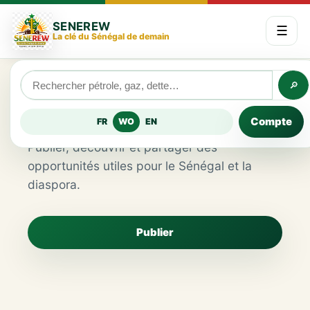
SENEREW
☰
La clé du Sénégal de demain
🔎
Marketplace
Compte
FR
WO
EN
Publier, découvrir et partager des
opportunités utiles pour le Sénégal et la
diaspora.
Publier