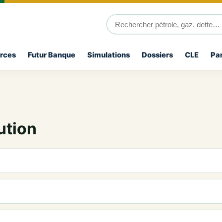
rces
Futur Banque
Simulations
Dossiers
CLE
Par
ution