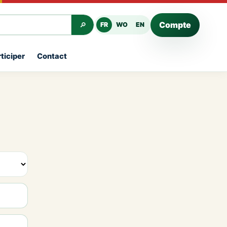
Compte
FR
WO
EN
🔎
ticiper
Contact