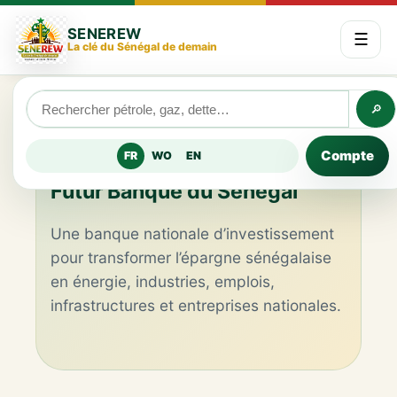
SENEREW
☰
La clé du Sénégal de demain
🔎
FINANCE NATIONALE
Compte
FR
WO
EN
Futur Banque du Sénégal
Une banque nationale d’investissement
pour transformer l’épargne sénégalaise
en énergie, industries, emplois,
infrastructures et entreprises nationales.