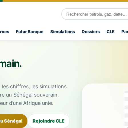
rces
Futur Banque
Simulations
Dossiers
CLE
Par
main.
es chiffres, les simulations
ire un Sénégal souverain,
eur d’une Afrique unie.
du Sénégal
Rejoindre CLE