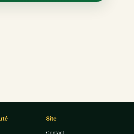
uté
Site
Contact