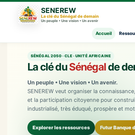
SENEREW
La clé du Sénégal de demain
Un peuple • Une vision • Un avenir
Accueil
Ressou
SÉNÉGAL 2050 · CLE · UNITÉ AFRICAINE
La clé du
Sénégal
de de
Un peuple • Une vision • Un avenir.
SENEREW veut organiser la connaissance, l
et la participation citoyenne pour constru
industrialisé, très éduqué, prospère et mot
Explorer les ressources
Futur Banque 