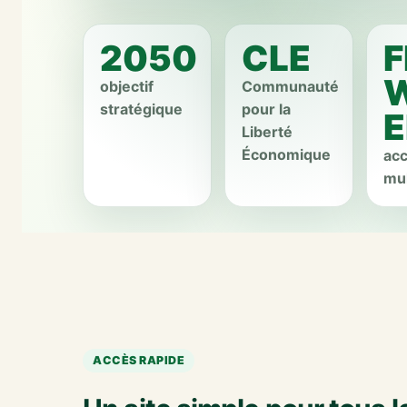
2050
CLE
F
W
objectif
Communauté
stratégique
pour la
E
Liberté
Économique
ac
mul
ACCÈS RAPIDE