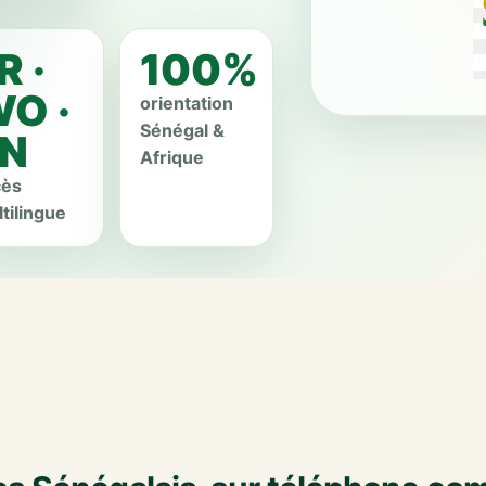
R ·
100%
O ·
orientation
Sénégal &
N
Afrique
cès
tilingue