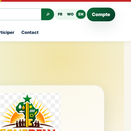
Compte
FR
WO
EN
🔎
ticiper
Contact