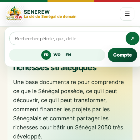
SENEREW
☰
La clé du Sénégal de demain
🔎
Atlas SENEREW des richesses du Sénégal
Compte
FR
WO
EN
Ressources naturelles &
richesses stratégiques
Une base documentaire pour comprendre
ce que le Sénégal possède, ce qu’il peut
découvrir, ce qu’il peut transformer,
comment financer les projets par les
Sénégalais et comment partager les
richesses pour bâtir un Sénégal 2050 très
développé.