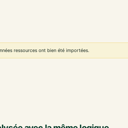
onnées ressources ont bien été importées.
lysée avec la même logique