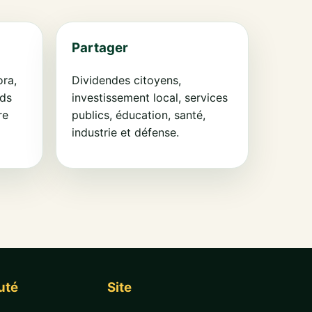
Partager
ora,
Dividendes citoyens,
nds
investissement local, services
re
publics, éducation, santé,
industrie et défense.
uté
Site