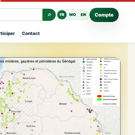
Compte
FR
WO
EN
🔎
ticiper
Contact