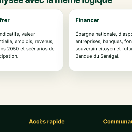
frer
Financer
indicatifs, valeur
Épargne nationale, diasp
tielle, emplois, revenus,
entreprises, banques, fo
ins 2050 et scénarios de
souverain citoyen et futu
cipation.
Banque du Sénégal.
Accès rapide
Communa